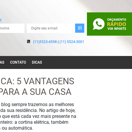
R
(11)5523-4598
|
(11) 5524-3001
AS
CONTATO
DICAS
SIANA DE ALUMÍNIO
ICA: 5 VANTAGENS
IANAS DE ALUMÍNIO E
PARA A SUA CASA
PVC
 blog sempre trazemos as melhores
SIANAS DE MADEIRA
da sua residência. No artigo de hoje,
 que está cada vez mais presente na
ANA ROLÔ COM BANDÔ
teiro: a cortina elétrica, também
 ou automática.
IANA ROLO COM GUIA