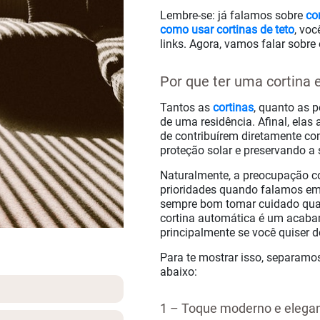
Lembre-se: já falamos sobre
co
como usar cortinas de teto
, voc
links. Agora, vamos falar sobre
PE
Por que ter uma cortina 
Tantos as
cortinas
, quanto as 
de uma residência. Afinal, elas
de contribuírem diretamente co
proteção solar e preservando a 
Naturalmente, a preocupação c
prioridades quando falamos em 
sempre bom tomar cuidado quan
cortina automática é um acabam
principalmente se você quiser 
Para te mostrar isso, separamos
abaixo:
1 – Toque moderno e elegan