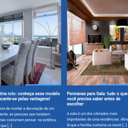
tina rolo: conheça esse modelo
Persianas para Sala: tudo o que
ncante-se pelas vantagens!
você precisa saber antes de
escolher
ora de montar a decoração de um
A sala é um dos cômodos mais
ente, as pessoas que instalam
importantes de uma residências. Afina
inas costumam pensar na estética,
lá que a família costuma se reunir […]
 que […]