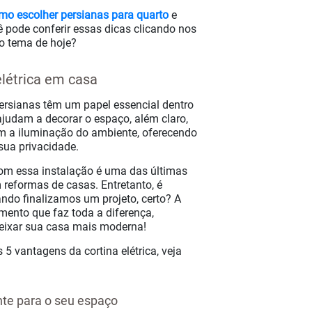
LATERAL
mo escolher persianas para quarto
e
ê pode conferir essas dicas clicando nos
 o tema de hoje?
RSIANAS VERTICAIS
elétrica em casa
persianas têm um papel essencial dentro
 ajudam a decorar o espaço, além claro,
m a iluminação do ambiente, oferecendo
sua privacidade.
om essa instalação é uma das últimas
reformas de casas. Entretanto, é
do finalizamos um projeto, certo? A
ento que faz toda a diferença,
deixar sua casa mais moderna!
 5 vantagens da cortina elétrica, veja
te para o seu espaço