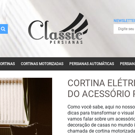
NEWSLETTE
ORTINAS
CORTINAS MOTORIZADAS
PERSIANAS AUTOMÁTICAS
PERSIAN
CORTINA ROLÔ
PER
CORTINA ELÉTR
CORTINA ROMANA
PERS
DO ACESSÓRIO 
CORTINAS DE TECIDO
Como você sabe, aqui no nosso
PER
dicas para transformar o visual 
vamos falar sobre um acessório
PERSI
decoração de casas no mundo in
chamada de cortina motorizada
PERS