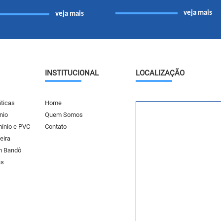
veja mais
veja mais
INSTITUCIONAL
LOCALIZAÇÃO
ticas
Home
nio
Quem Somos
mínio e PVC
Contato
eira
m Bandô
is