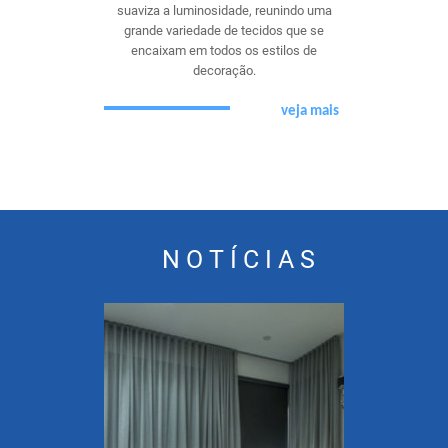
suaviza a luminosidade, reunindo uma
grande variedade de tecidos que se
encaixam em todos os estilos de
decoração.
veja mais
NOTÍCIAS